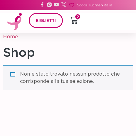
Scopri
Komen italia
0
BIGLIETTI
Home
/ 
Shop
Non è stato trovato nessun prodotto che
corrisponde alla tua selezione.